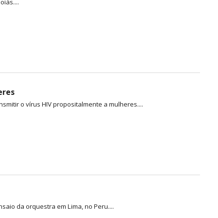
iás....
eres
smitir o vírus HIV propositalmente a mulheres....
io da orquestra em Lima, no Peru....