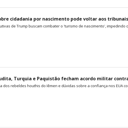
obre cidadania por nascimento pode voltar aos tribunai
tivas de Trump buscam combater o 'turismo de nascimento', impedindo q
udita, Turquia e Paquistão fecham acordo militar contr
a dos rebeldes houthis do Iêmen e dúvidas sobre a confiança nos EUA com