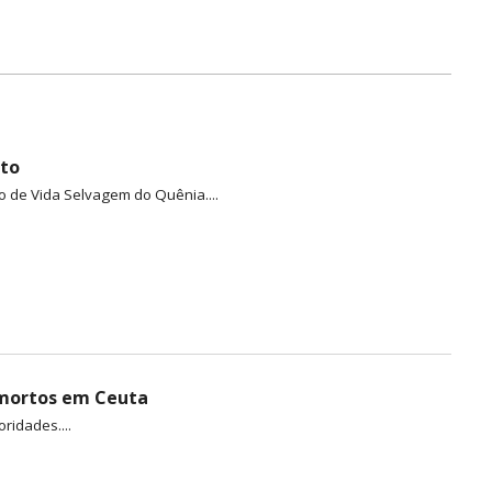
eto
o de Vida Selvagem do Quênia....
s mortos em Ceuta
ridades....