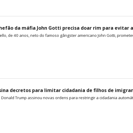
hefão da máfia John Gotti precisa doar rim para evitar a
llo, de 40 anos, neto do famoso gângster americano John Gotti, prometeu d
ina decretos para limitar cidadania de filhos de imigra
 Donald Trump assinou novas ordens para restringir a cidadania automáti